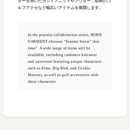
ターを用いたカシミアニットやアウター、総柄のゴ
ルフアクセなど幅広いアイテムを展開します。
In the popular collaboration series, HORN
GARMENT chooses “Sesame Street” this
time! A wide range of items will be
available, including cashmere knitwear
and outerwear featuring unique characters
such as Elmo, Big Bird, and Cookie
Monster, as well as golf accessories with
these characters.