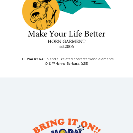
THE WACKY RACES and all related characters and elements
© & ™ Hanna-Barbara. (s25)