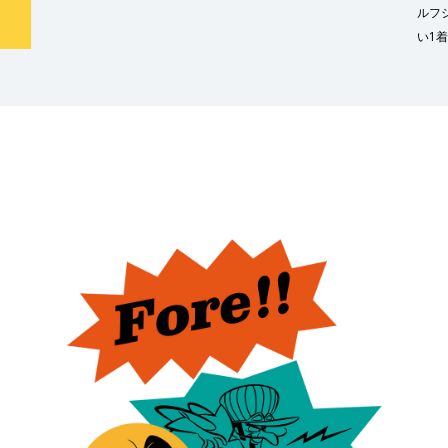
ルフ
い1