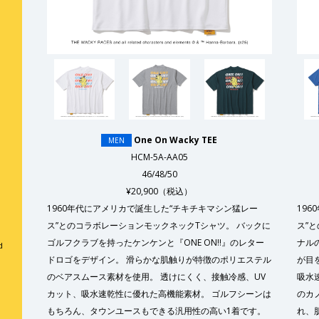
One On Wacky TEE
MEN
HCM-5A-AA05
46/48/50
¥20,900（税込）
1960年代にアメリカで誕生した“チキチキマシン猛レー
19
ス”とのコラボレーションモックネックTシャツ。 バックに
ス”
ゴルフクラブを持ったケンケンと『ONE ON!!』のレター
ナル
d
ドロゴをデザイン。 滑らかな肌触りが特徴のポリエステル
が目
のベアスムース素材を使用。 透けにくく、接触冷感、UV
吸水
カット、吸水速乾性に優れた高機能素材。 ゴルフシーンは
のカ
もちろん、タウンユースもできる汎用性の高い1着です。
れ、