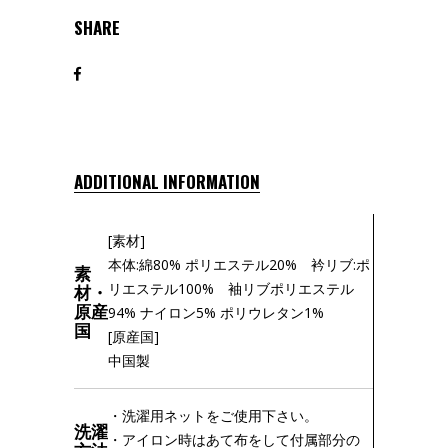
SHARE
ADDITIONAL INFORMATION
[素材]
本体:綿80% ポリエステル20% 衿リブ:ポ
素
材・
リエステル100% 袖リブポリエステル
原産
94% ナイロン5% ポリウレタン1%
国
[原産国]
中国製
・洗濯用ネットをご使用下さい。
洗濯
・アイロン時はあて布をして付属部分の