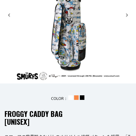
COLOR：
_
_
_
FROGGY CADDY BAG
[UNISEX]