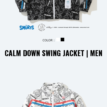
COLOR：
_
_
CALM DOWN SWING JACKET | MEN