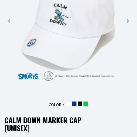
COLOR：
_
_
_
_
CALM DOWN MARKER CAP
[UNISEX]