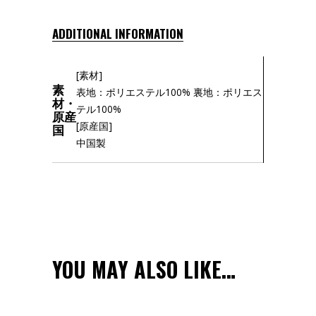
ADDITIONAL INFORMATION
[素材]
素
表地：ポリエステル100% 裏地：ポリエス
材・
テル100%
原産
[原産国]
国
中国製
YOU MAY ALSO LIKE…